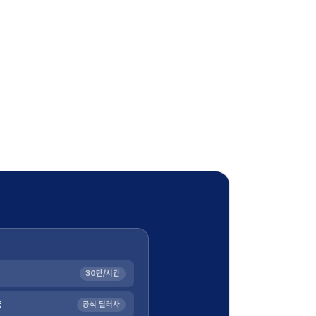
30만/시간
톡
공식 딜러사