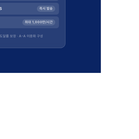
S
즉시 발송
최대 1,000만/시간
도달률 보장 · A-A 이중화 구성